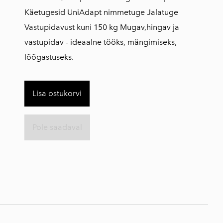
Käetugesid UniAdapt nimmetuge Jalatuge
Vastupidavust kuni 150 kg Mugav,hingav ja
vastupidav - ideaalne tööks, mängimiseks,
lõõgastuseks.
Lisa ostukorvi
Pole saadaval