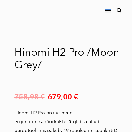
lisati ostukorvi.
Vaata ostukorvi
Hinomi H2 Pro /Moon
Grey/
758,98 €
679,00 €
Hinomi H2 Pro on uusimate
ergonoomikanõudmiste järgi disainitud
bürootool, mis pakub: 19 reguleerimispunkti 5D