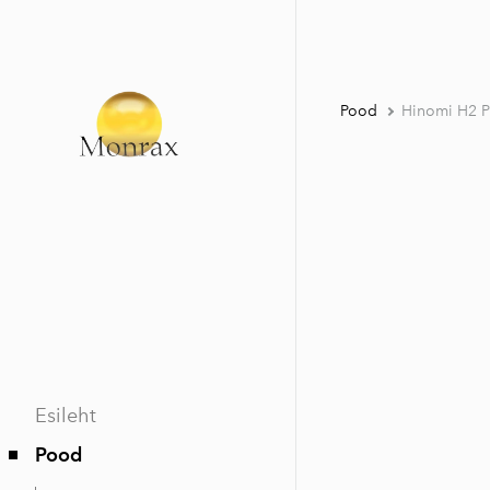
Pood
Hinomi H2 P
Esileht
Pood