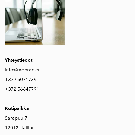
Yhteystiedot
info@monrax.eu
+372 5071739
+372 56647791
Kotipaikka
Sarapuu 7
12012, Tallinn