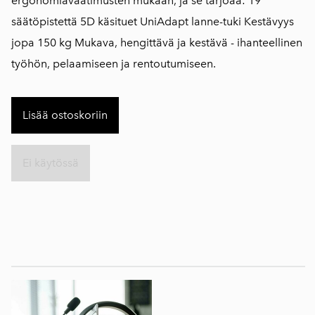
ergonomiavaatimusten mukaan, ja se tarjoaa: 19
säätöpistettä 5D käsituet UniAdapt lanne-tuki Kestävyys
jopa 150 kg Mukava, hengittävä ja kestävä - ihanteellinen
työhön, pelaamiseen ja rentoutumiseen.
Lisää ostoskoriin
Ei käytössä